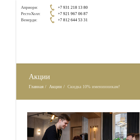
Априори:
+7 931 218 13 80
РестоХолл:
+7 921 967 06 87
Венерди:
+7 812 644 53 31
БАНКЕТНЫЕ ЗАЛЫ
НАШИ РЕСТ
Акции
Главная
Акции
Скидка 10% именинникам!